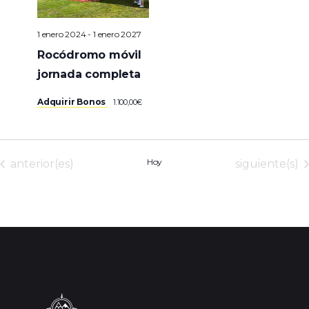
1 enero 2024
-
1 enero 2027
Rocódromo móvil
jornada completa
Adquirir Bonos
1.100,00€
Eventos
Hoy
Eventos
anterior(es)
siguiente(s)