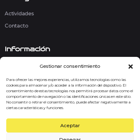
Actividades
Contacto
Información
Envío
Gestionar consentimiento
Aviso Legal
Para ofrecer las mejores experiencias, utilizamos tecnologías como las
cookies para almacenar y/o acceder a la información del dispositivo. El
Política de Privacidad
consentimiento de estas tecnologías nos permitirá procesar datos como el
comportamiento de navegación o las identificaciones únicas en este sitio.
Política de Cookies
No consentir o retirar el consentimiento, puede afectar negativamente a
ciertas características y funciones.
Términos y condiciones
Aceptar
Denegar