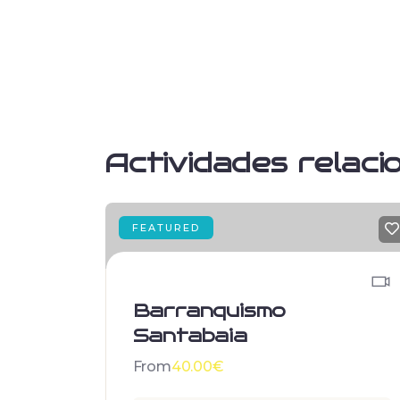
Actividades relaci
FEATURED
Barranquismo
Santabaia
From
40.00
€