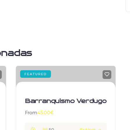
onadas
FEATURED
Barranquismo Verdugo
From
45.00
€
50
Explore