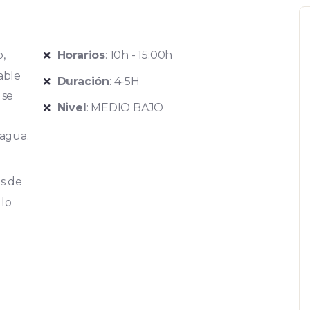
o,
Horarios
: 10h - 15:00h
able
Duración
: 4-5H
 se
Nivel
: MEDIO BAJO
 agua.
as de
 lo