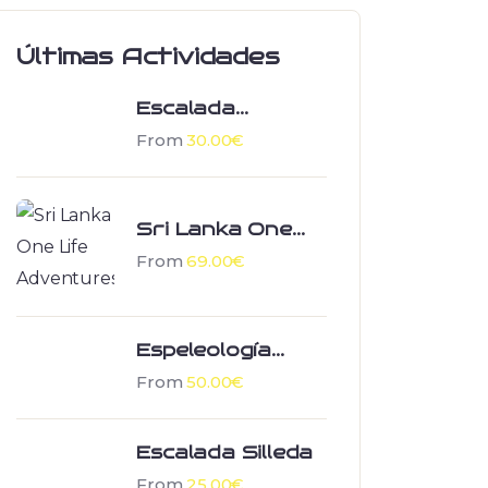
Últimas Actividades
Escalada
Galiñeiro Vigo
From
30.00
€
Sri Lanka One
Life Adventures
From
69.00
€
Espeleología
Sobredo
From
50.00
€
Escalada Silleda
From
25.00
€