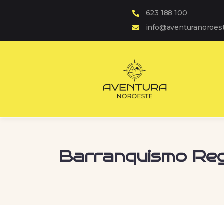
623 188 100
info@aventuranoroes
Barranquismo Reg