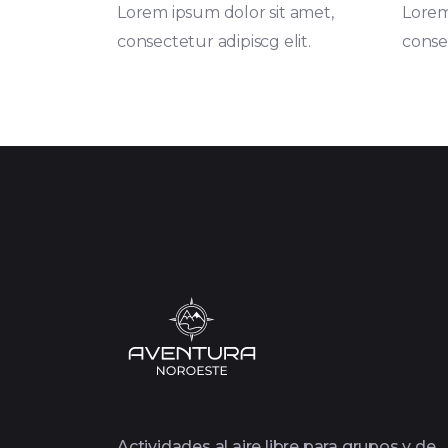
Lorem ipsum dolor sit amet,
Lorem
consectetur adipiscg elit.
consec
Actividades al aire libre para grupos y de