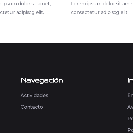
 ipsum dolor sit amet,
Lorem ipsum dolor sit amet
tetur adipiscg elit.
consectetur adipiscg elit.
Navegación
I
Actividades
En
Contacto
Av
Po
Po