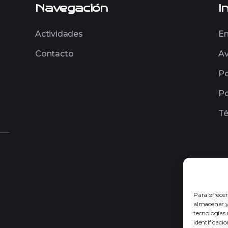
Navegación
I
Actividades
En
Contacto
Av
Po
Po
Té
Para ofrecer
almacenar y/
tecnologías
identificaci