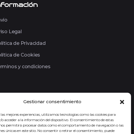
nformación
vío
iso Legal
lítica de Privacidad
lítica de Cookies
rminos y condiciones
Gestionar consentimiento
 las mejores experiencias, utilizamos tecnologías como las cookies para
o acceder a la información del dispositivo. El consentimiento de estas
 nos permitirá procesar datos como el comportamiento de navegación o las
ones únicas en este sitio. No consentir o retirar el consentimiento, puede